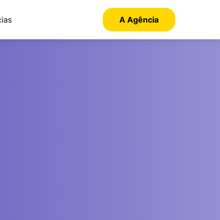
cias
A Agência