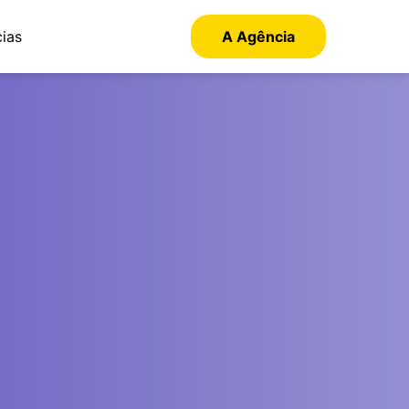
cias
A Agência