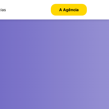
cias
A Agência