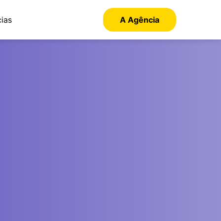
cias
A Agência