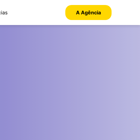
cias
A Agência