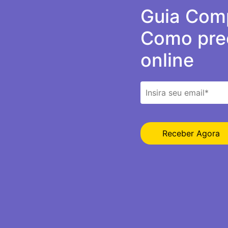
Guia Comp
Como prec
online
Receber Agora