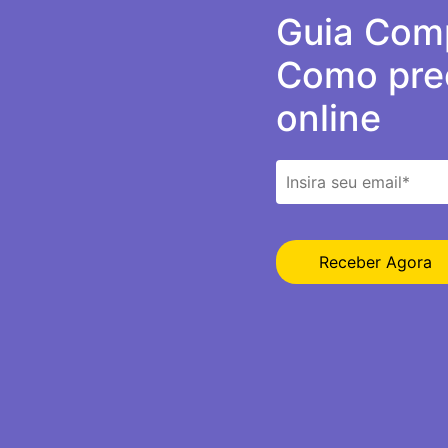
Guia Comp
Como prec
online
Receber Agora