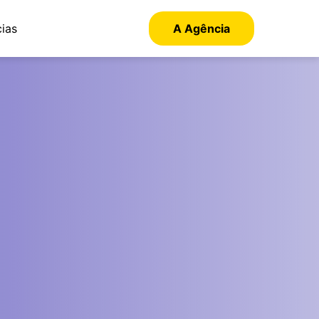
cias
A Agência