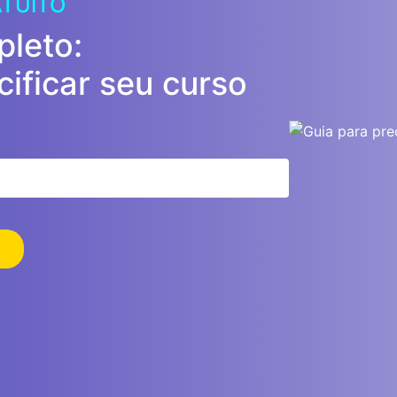
ATUITO
leto:
ificar seu curso