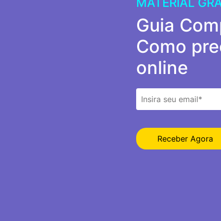
MATERIAL GR
Guia Comp
Como prec
online
Receber Agora