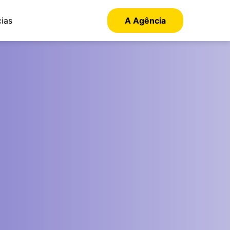
cias
A Agência