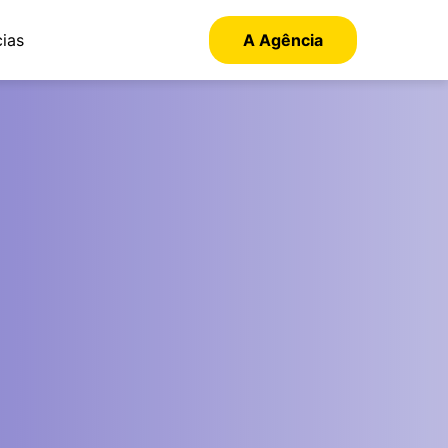
cias
A Agência