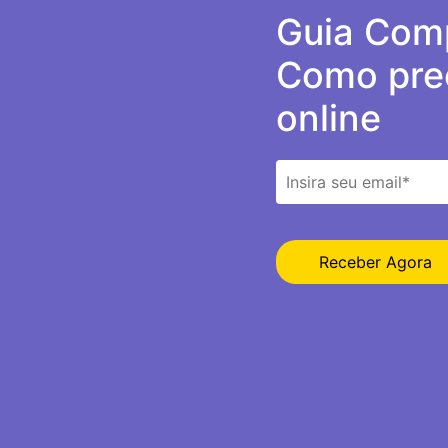
Guia Comp
Como prec
online
Receber Agora