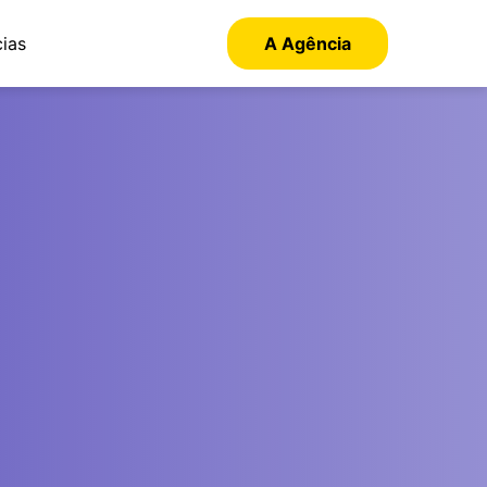
cias
A Agência