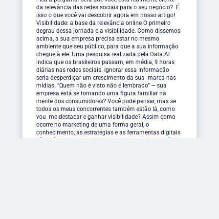
da relevância das redes sociais para o seu negócio? É
isso o que você vai descobrir agora em nosso artigo!
Visibilidade: a base da relevância online O primeiro
degrau dessa jornada é a visibilidade. Como dissemos
acima, a sua empresa precisa estar no mesmo
ambiente que seu público, para que a sua informação
chegue à ele. Uma pesquisa realizada pela Data.AI
indica que os brasileiros passam, em média, 9 horas
diárias nas redes sociais. Ignorar essa informação
seria desperdiçar um crescimento da sua marca nas
mídias. “Quem não é visto não é lembrado” — sua
empresa está se tornando uma figura familiar na
mente dos consumidores? Você pode pensar, mas se
todos os meus concorrentes também estão lá, como
vou me destacar e ganhar visibilidade? Assim como
ocorre no marketing de uma forma geral, o
conhecimento, as estratégias e as ferramentas digitais
são inúmeras e surpreenda-se: com tudo isso, você
consegue impactar pessoas que conhecem e aquelas
que não conhecem a sua marca. Podemos falar que a
diferenciação da concorrência é um ponto forte nesse
ambiente. Assim, nesse ring pela busca de atenção, se
a sua marca se destaca, ela automaticamente, ganha
atenção e tem tudo para se tornar a escolha do seu
potencial cliente. Quem nunca conheceu uma marca
pelas redes sociais? Quem nunca se interessou por um
produto acessando o Instagram? Engajamento:
criando conexões digitais Após estabelecer essa