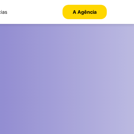
cias
A Agência