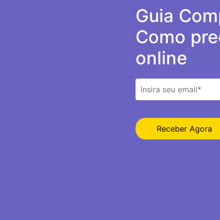
Guia Comp
Como prec
online
Receber Agora